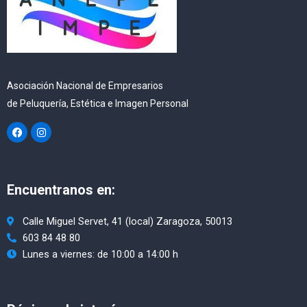
Asociación Nacional de Empresarios
de Peluquería, Estética e Imagen Personal
F
I
a
n
c
s
e
t
b
a
o
g
Encuentranos en:
o
r
k
a
m
Calle Miguel Servet, 41 (local) Zaragoza, 50013
603 84 48 80
Lunes a viernes: de 10:00 a 14:00 h