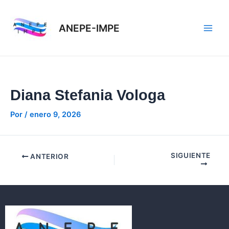
Ir
Navegación
Main
al
de
ANEPE-IMPE
Men
contenido
entradas
Diana Stefania Vologa
Por
/
enero 9, 2026
SIGUIENTE
ANTERIOR