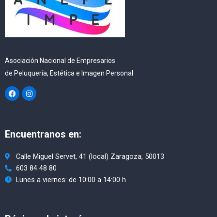
Asociación Nacional de Empresarios
de Peluquería, Estética e Imagen Personal
F
I
a
n
c
s
e
t
b
a
o
g
Encuentranos en:
o
r
k
a
m
Calle Miguel Servet, 41 (local) Zaragoza, 50013
603 84 48 80
Lunes a viernes: de 10:00 a 14:00 h