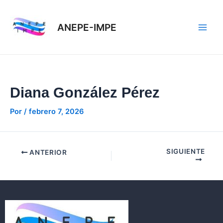
Ir
Navegación
Main
al
de
ANEPE-IMPE
Men
contenido
entradas
Diana González Pérez
Por
/
febrero 7, 2026
SIGUIENTE
ANTERIOR