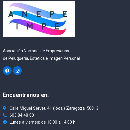
Asociación Nacional de Empresarios
de Peluquería, Estética e Imagen Personal
F
I
a
n
c
s
e
t
b
a
o
g
Encuentranos en:
o
r
k
a
m
Calle Miguel Servet, 41 (local) Zaragoza, 50013
603 84 48 80
Lunes a viernes: de 10:00 a 14:00 h