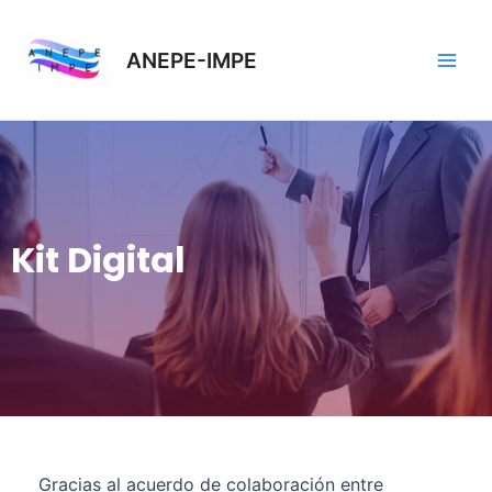
Ir
Main
al
ANEPE-IMPE
Men
contenido
Kit Digital
Gracias al acuerdo de colaboración entre