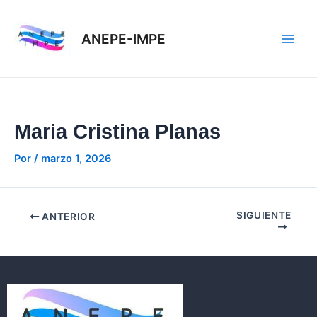
Ir
Navegación
Main
al
de
ANEPE-IMPE
Men
contenido
entradas
Maria Cristina Planas
Por
/
marzo 1, 2026
SIGUIENTE
ANTERIOR