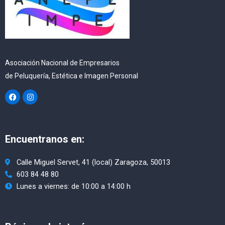
Asociación Nacional de Empresarios
de Peluquería, Estética e Imagen Personal
F
I
a
n
c
s
e
t
b
a
o
g
Encuentranos en:
o
r
k
a
m
Calle Miguel Servet, 41 (local) Zaragoza, 50013
603 84 48 80
Lunes a viernes: de 10:00 a 14:00 h